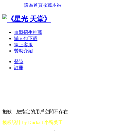
設為首頁
收藏本站
血盟招生推薦
懶人包下載
線上客服
贊助介紹
登陸
註冊
抱歉，您指定的用戶空間不存在
模板設計 by Duckart 小鴨美工