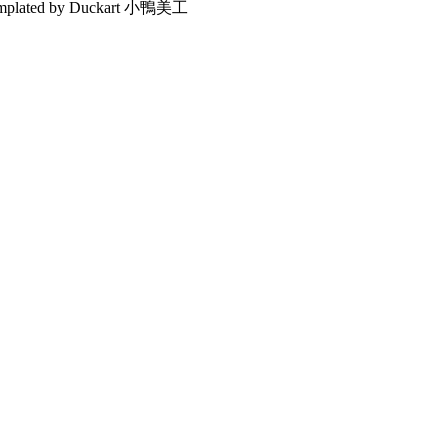
emplated by Duckart 小鴨美工