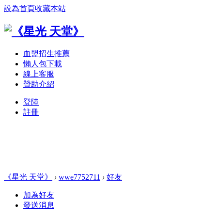
設為首頁
收藏本站
血盟招生推薦
懶人包下載
線上客服
贊助介紹
登陸
註冊
《星光 天堂》
›
wwe7752711
›
好友
加為好友
發送消息