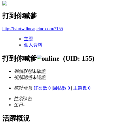
打到你喊爹
http://istartw.lineageinc.com/?155
主題
個人資料
打到你喊爹
(UID: 155)
郵箱狀態
未驗證
視頻認證
未認證
統計信息
好友數 0
|
回帖數 0
|
主題數 0
性別
保密
生日
-
活躍概況