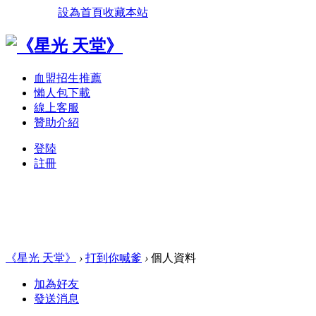
設為首頁
收藏本站
血盟招生推薦
懶人包下載
線上客服
贊助介紹
登陸
註冊
《星光 天堂》
›
打到你喊爹
›
個人資料
加為好友
發送消息