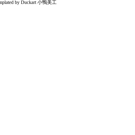
emplated by Duckart 小鴨美工