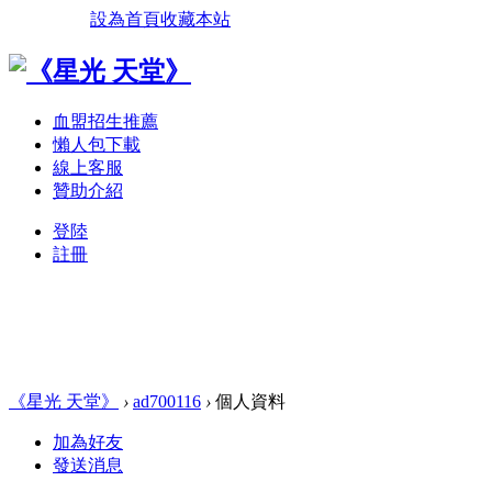
設為首頁
收藏本站
血盟招生推薦
懶人包下載
線上客服
贊助介紹
登陸
註冊
《星光 天堂》
›
ad700116
›
個人資料
加為好友
發送消息