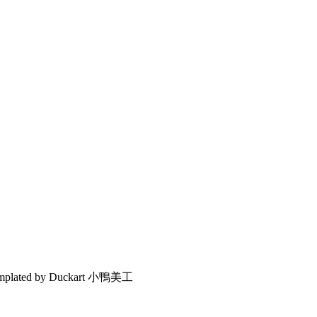
emplated by Duckart 小鴨美工