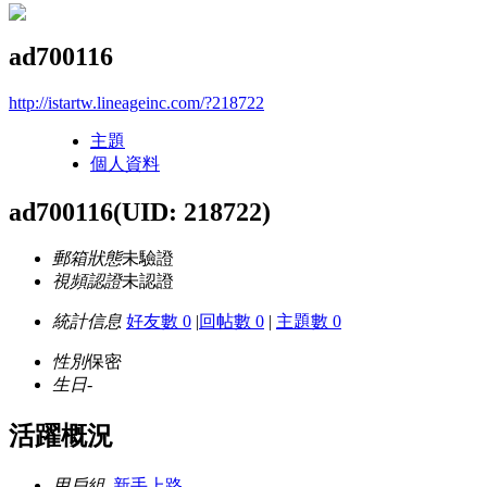
ad700116
http://istartw.lineageinc.com/?218722
主題
個人資料
ad700116
(UID: 218722)
郵箱狀態
未驗證
視頻認證
未認證
統計信息
好友數 0
|
回帖數 0
|
主題數 0
性別
保密
生日
-
活躍概況
用戶組
新手上路