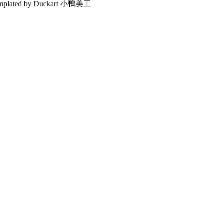
emplated by Duckart 小鴨美工