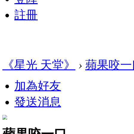
註冊
《星光 天堂》
›
蘋果咬一
加為好友
發送消息