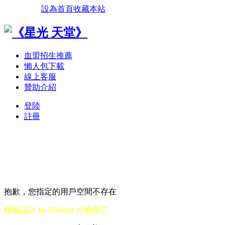
設為首頁
收藏本站
血盟招生推薦
懶人包下載
線上客服
贊助介紹
登陸
註冊
抱歉，您指定的用戶空間不存在
模板設計 by Duckart 小鴨美工