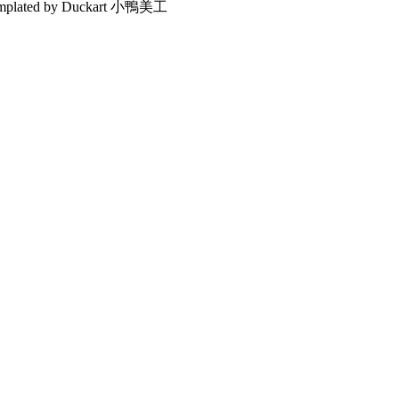
emplated by Duckart 小鴨美工