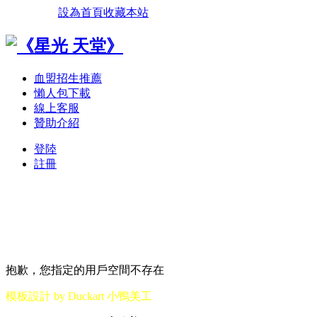
設為首頁
收藏本站
血盟招生推薦
懶人包下載
線上客服
贊助介紹
登陸
註冊
抱歉，您指定的用戶空間不存在
模板設計 by Duckart 小鴨美工