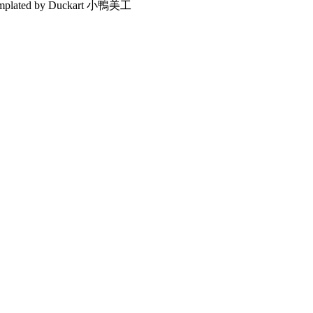
emplated by Duckart 小鴨美工