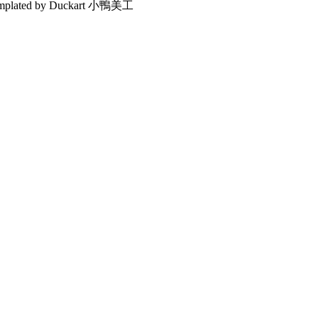
emplated by Duckart 小鴨美工