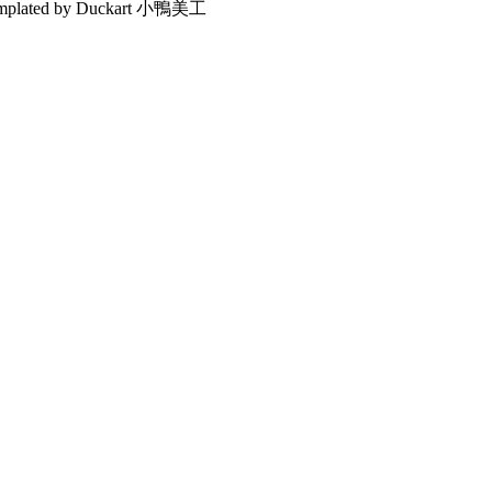
emplated by Duckart 小鴨美工