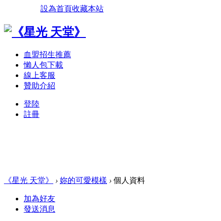
設為首頁
收藏本站
血盟招生推薦
懶人包下載
線上客服
贊助介紹
登陸
註冊
《星光 天堂》
›
妳的可愛模樣
›
個人資料
加為好友
發送消息