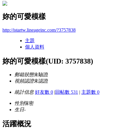
妳的可愛模樣
http://istartw.lineageinc.com/?3757838
主題
個人資料
妳的可愛模樣
(UID: 3757838)
郵箱狀態
未驗證
視頻認證
未認證
統計信息
好友數 0
|
回帖數 531
|
主題數 0
性別
保密
生日
-
活躍概況