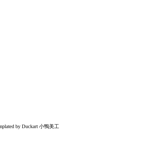
emplated by Duckart 小鴨美工