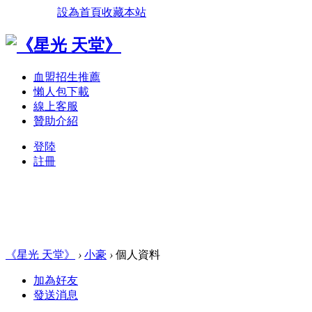
設為首頁
收藏本站
血盟招生推薦
懶人包下載
線上客服
贊助介紹
登陸
註冊
《星光 天堂》
›
小豪
›
個人資料
加為好友
發送消息