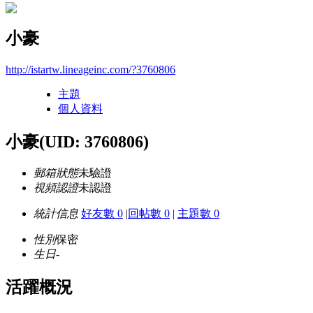
小豪
http://istartw.lineageinc.com/?3760806
主題
個人資料
小豪
(UID: 3760806)
郵箱狀態
未驗證
視頻認證
未認證
統計信息
好友數 0
|
回帖數 0
|
主題數 0
性別
保密
生日
-
活躍概況