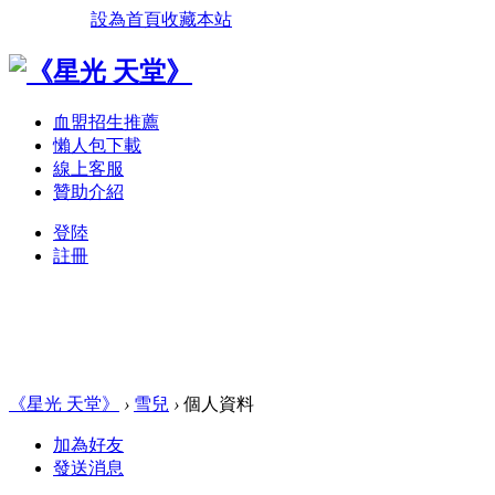
設為首頁
收藏本站
血盟招生推薦
懶人包下載
線上客服
贊助介紹
登陸
註冊
《星光 天堂》
›
雪兒
›
個人資料
加為好友
發送消息