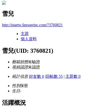
雪兒
http://istartw.lineageinc.com/?3760821
主題
個人資料
雪兒
(UID: 3760821)
郵箱狀態
未驗證
視頻認證
未認證
統計信息
好友數 0
|
回帖數 55
|
主題數 0
性別
保密
生日
-
活躍概況