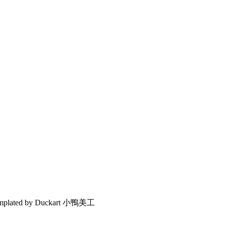
emplated by Duckart 小鴨美工