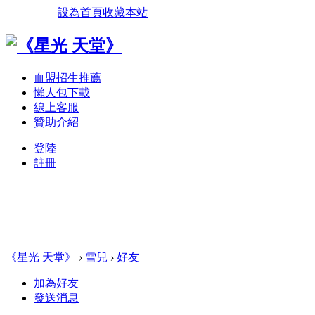
設為首頁
收藏本站
血盟招生推薦
懶人包下載
線上客服
贊助介紹
登陸
註冊
《星光 天堂》
›
雪兒
›
好友
加為好友
發送消息