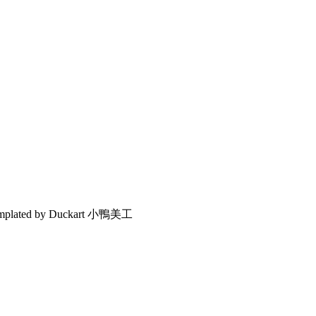
emplated by Duckart 小鴨美工