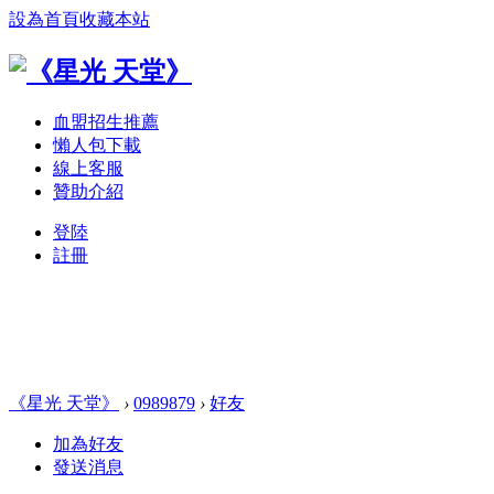
設為首頁
收藏本站
血盟招生推薦
懶人包下載
線上客服
贊助介紹
登陸
註冊
《星光 天堂》
›
0989879
›
好友
加為好友
發送消息