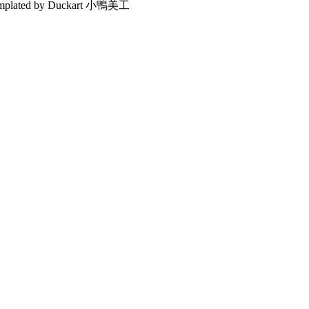
emplated by Duckart 小鴨美工