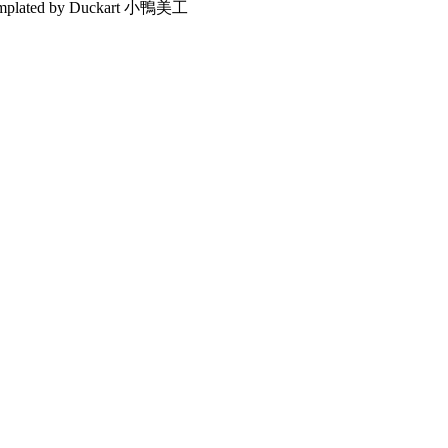
emplated by Duckart 小鴨美工