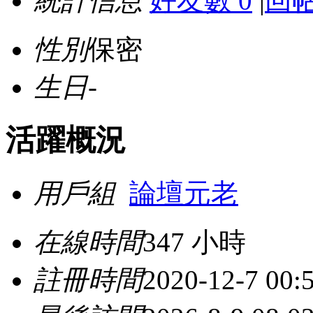
統計信息
好友數 0
|
回帖
性別
保密
生日
-
活躍概況
用戶組
論壇元老
在線時間
347 小時
註冊時間
2020-12-7 00: