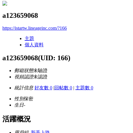
a123659068
https://istartw.lineageinc.com/?166
主題
個人資料
a123659068
(UID: 166)
郵箱狀態
未驗證
視頻認證
未認證
統計信息
好友數 0
|
回帖數 0
|
主題數 0
性別
保密
生日
-
活躍概況
用戶組
新手上路