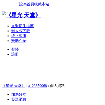
設為首頁
收藏本站
血盟招生推薦
懶人包下載
線上客服
贊助介紹
登陸
註冊
《星光 天堂》
›
a123659068
›
個人資料
加為好友
發送消息