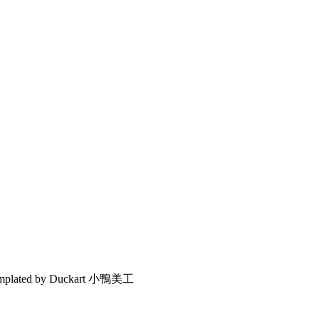
emplated by Duckart 小鴨美工