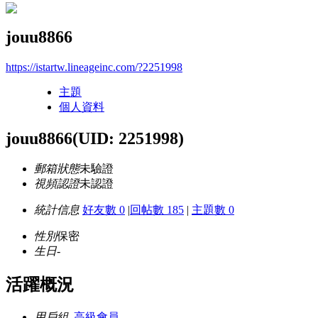
jouu8866
https://istartw.lineageinc.com/?2251998
主題
個人資料
jouu8866
(UID: 2251998)
郵箱狀態
未驗證
視頻認證
未認證
統計信息
好友數 0
|
回帖數 185
|
主題數 0
性別
保密
生日
-
活躍概況
用戶組
高級會員