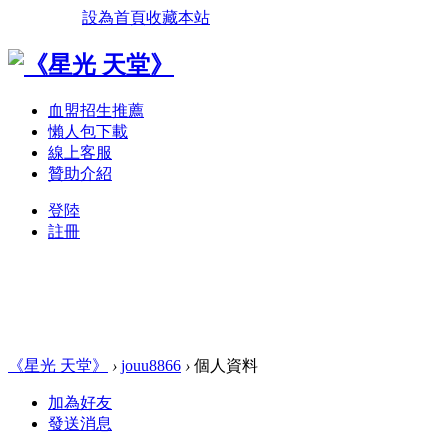
設為首頁
收藏本站
血盟招生推薦
懶人包下載
線上客服
贊助介紹
登陸
註冊
《星光 天堂》
›
jouu8866
›
個人資料
加為好友
發送消息