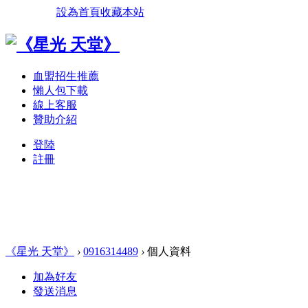
設為首頁
收藏本站
血盟招生推薦
懶人包下載
線上客服
贊助介紹
登陸
註冊
《星光 天堂》
›
0916314489
›
個人資料
加為好友
發送消息