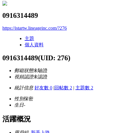
0916314489
https://istartw.lineageinc.com/?276
主題
個人資料
0916314489
(UID: 276)
郵箱狀態
未驗證
視頻認證
未認證
統計信息
好友數 0
|
回帖數 2
|
主題數 2
性別
保密
生日
-
活躍概況
用戶組
新手上路