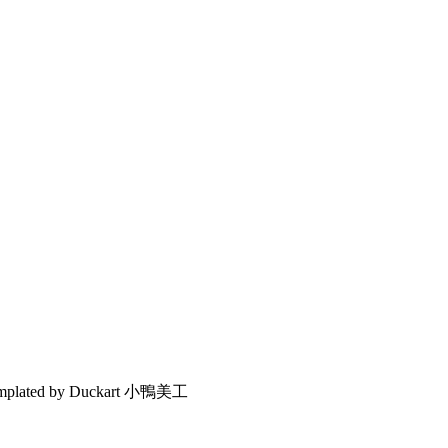
emplated by Duckart 小鴨美工