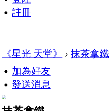
註冊
《星光 天堂》
›
抹茶拿鐵
加為好友
發送消息