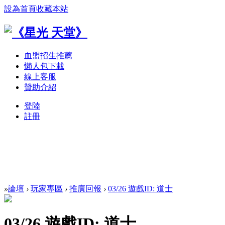
設為首頁
收藏本站
血盟招生推薦
懶人包下載
線上客服
贊助介紹
登陸
註冊
»
論壇
›
玩家專區
›
推廣回報
›
03/26 遊戲ID: 道士
03/26 遊戲ID: 道士