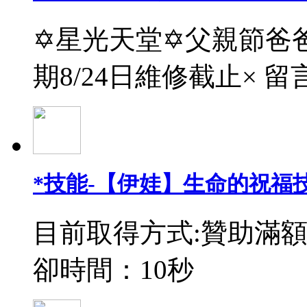
✡星光天堂✡父親節爸爸
期8/24日維修截止× 留
*技能-【伊娃】生命的祝福
目前取得方式:贊助滿額
卻時間：10秒