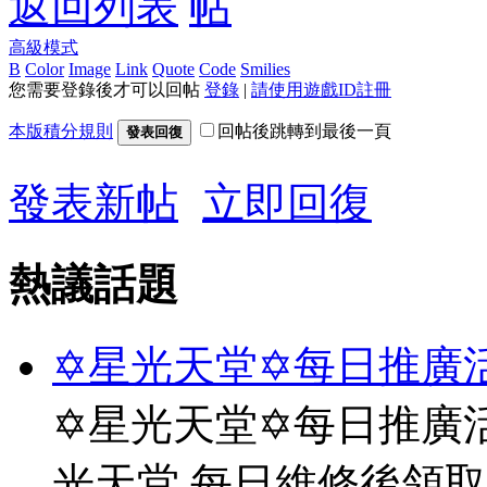
返回列表
高級模式
B
Color
Image
Link
Quote
Code
Smilies
您需要登錄後才可以回帖
登錄
|
請使用遊戲ID註冊
本版積分規則
回帖後跳轉到最後一頁
發表回復
發表新帖
立即回復
熱議話題
✡星光天堂✡每日推廣活
✡星光天堂✡每日推廣活
光天堂 每日維修後領