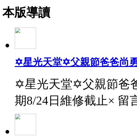
本版導讀
✡星光天堂✡父親節爸爸尚
✡星光天堂✡父親節爸爸
期8/24日維修截止× 留