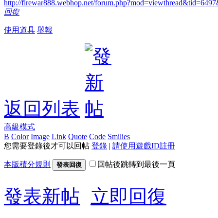
http://firewar888.webhop.net/forum.php?mod=viewthread&tid=6
回復
使用道具
舉報
返回列表
高級模式
B
Color
Image
Link
Quote
Code
Smilies
您需要登錄後才可以回帖
登錄
|
請使用遊戲ID註冊
本版積分規則
回帖後跳轉到最後一頁
發表回復
發表新帖
立即回復