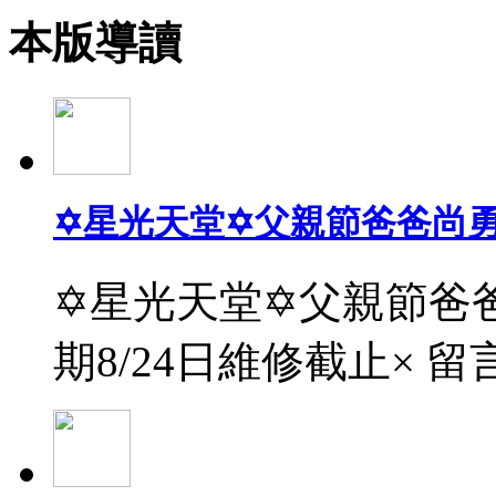
本版導讀
✡星光天堂✡父親節爸爸尚
✡星光天堂✡父親節爸爸
期8/24日維修截止× 留