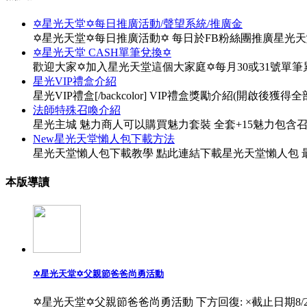
✡星光天堂✡每日推廣活動/聲望系統/推廣金
✡星光天堂✡每日推廣活動✡ 每日於FB粉絲團推廣星光
✡星光天堂 CASH單筆兌換✡
歡迎大家✡加入星光天堂這個大家庭✡每月30或31號單
星光VIP禮盒介紹
星光VIP禮盒[/backcolor] VIP禮盒獎勵介紹(開啟後獲得全部物
法師特殊召喚介紹
星光主城 魅力商人可以購買魅力套裝 全套+15魅力包含
New星光天堂懶人包下載方法
星光天堂懶人包下載教學 點此連結下載星光天堂懶人包 最
本版導讀
✡星光天堂✡父親節爸爸尚勇活動
✡星光天堂✡父親節爸爸尚勇活動 下方回復: ×截止日期8/