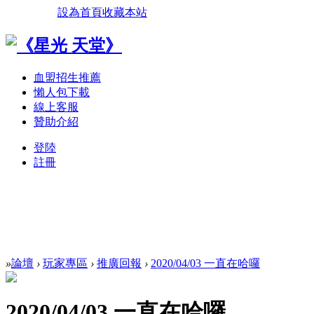
設為首頁
收藏本站
血盟招生推薦
懶人包下載
線上客服
贊助介紹
登陸
註冊
»
論壇
›
玩家專區
›
推廣回報
›
2020/04/03 一直在哈囉
2020/04/03 一直在哈囉