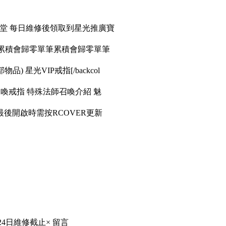
天堂 每日維修後領取到星光推廣寶
筆累積會歸零單筆累積會歸零單筆
品) 星光VIP戒指[/backcol
召喚戒指 特殊法師召喚介紹 魅
後開啟時需按RCOVER更新
24日維修截止× 留言