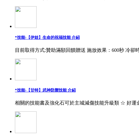
*技能-【伊娃】生命的祝福技能 介紹
目前取得方式:贊助滿額回饋贈送 施放效果：600秒 冷卻時
*技能-【甘特】武神防禦技能 介紹
相關的技能書及強化石可於主城減傷技能升級類 ☆ 好運