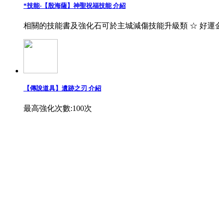
*技能-【殷海薩】神聖祝福技能 介紹
相關的技能書及強化石可於主城減傷技能升級類 ☆ 好運
【傳說道具】遺跡之刃 介紹
最高強化次數:100次