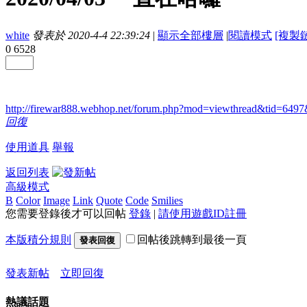
white
發表於 2020-4-4 22:39:24
|
顯示全部樓層
|
閱讀模式
[複製
0
6528
http://firewar888.webhop.net/forum.php?mod=viewthread&tid=6
回復
使用道具
舉報
返回列表
高級模式
B
Color
Image
Link
Quote
Code
Smilies
您需要登錄後才可以回帖
登錄
|
請使用遊戲ID註冊
本版積分規則
回帖後跳轉到最後一頁
發表回復
發表新帖
立即回復
熱議話題