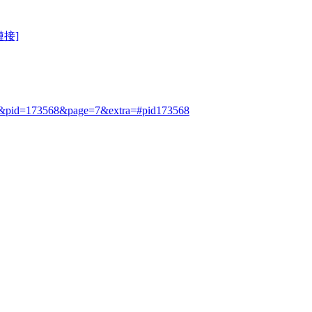
鏈接]
497&pid=173568&page=7&extra=#pid173568