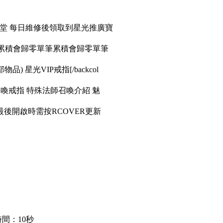
天堂 每日維修後領取到星光推廣寶
筆累積會歸零單筆累積會歸零單筆
品) 星光VIP戒指[/backcol
召喚戒指 特殊法師召喚介紹 魅
後開啟時需按RCOVER更新
間：10秒