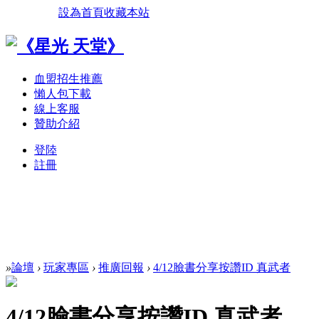
設為首頁
收藏本站
血盟招生推薦
懶人包下載
線上客服
贊助介紹
登陸
註冊
»
論壇
›
玩家專區
›
推廣回報
›
4/12臉書分享按讚ID 真武者
4/12臉書分享按讚ID 真武者