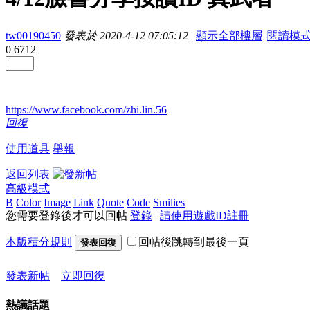
tw00190450
發表於 2020-4-12 07:05:12
|
顯示全部樓層
|
閱讀模
0
6712
https://www.facebook.com/zhi.lin.56
回復
使用道具
舉報
返回列表
高級模式
B
Color
Image
Link
Quote
Code
Smilies
您需要登錄後才可以回帖
登錄
|
請使用遊戲ID註冊
本版積分規則
回帖後跳轉到最後一頁
發表回復
發表新帖
立即回復
熱議話題