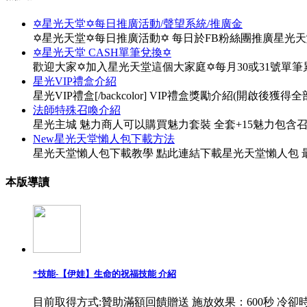
✡星光天堂✡每日推廣活動/聲望系統/推廣金
✡星光天堂✡每日推廣活動✡ 每日於FB粉絲團推廣星光
✡星光天堂 CASH單筆兌換✡
歡迎大家✡加入星光天堂這個大家庭✡每月30或31號單
星光VIP禮盒介紹
星光VIP禮盒[/backcolor] VIP禮盒獎勵介紹(開啟後獲得全部物
法師特殊召喚介紹
星光主城 魅力商人可以購買魅力套裝 全套+15魅力包含
New星光天堂懶人包下載方法
星光天堂懶人包下載教學 點此連結下載星光天堂懶人包 最
本版導讀
*技能-【伊娃】生命的祝福技能 介紹
目前取得方式:贊助滿額回饋贈送 施放效果：600秒 冷卻時