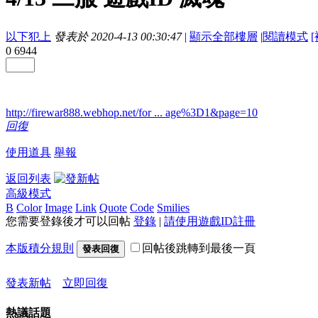
以下犯上
發表於 2020-4-13 00:30:47
|
顯示全部樓層
|
閱讀模式
0
6944
http://firewar888.webhop.net/for ... age%3D1&page=10
回復
使用道具
舉報
返回列表
高級模式
B
Color
Image
Link
Quote
Code
Smilies
您需要登錄後才可以回帖
登錄
|
請使用遊戲ID註冊
本版積分規則
回帖後跳轉到最後一頁
發表回復
發表新帖
立即回復
熱議話題