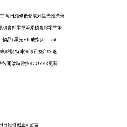
天堂 每日維修後領取到星光推廣寶
筆累積會歸零單筆累積會歸零單筆
品) 星光VIP戒指[/backcol
召喚戒指 特殊法師召喚介紹 魅
後開啟時需按RCOVER更新
24日維修截止× 留言