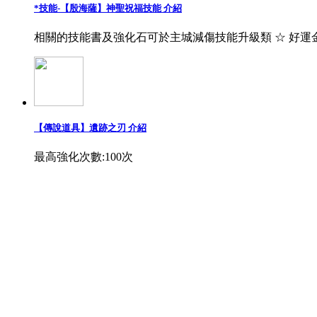
*技能-【殷海薩】神聖祝福技能 介紹
相關的技能書及強化石可於主城減傷技能升級類 ☆ 好運
【傳說道具】遺跡之刃 介紹
最高強化次數:100次