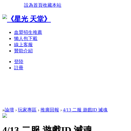
設為首頁
收藏本站
血盟招生推薦
懶人包下載
線上客服
贊助介紹
登陸
註冊
»
論壇
›
玩家專區
›
推廣回報
›
4/13 二服 遊戲ID 滅魂
4/13 二服 遊戲ID 滅魂