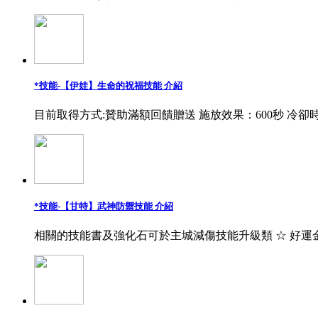
*技能-【伊娃】生命的祝福技能 介紹
目前取得方式:贊助滿額回饋贈送 施放效果：600秒 冷卻時
*技能-【甘特】武神防禦技能 介紹
相關的技能書及強化石可於主城減傷技能升級類 ☆ 好運