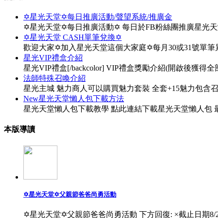
✡星光天堂✡每日推廣活動/聲望系統/推廣金
✡星光天堂✡每日推廣活動✡ 每日於FB粉絲團推廣星光
✡星光天堂 CASH單筆兌換✡
歡迎大家✡加入星光天堂這個大家庭✡每月30或31號單
星光VIP禮盒介紹
星光VIP禮盒[/backcolor] VIP禮盒獎勵介紹(開啟後獲得全部物
法師特殊召喚介紹
星光主城 魅力商人可以購買魅力套裝 全套+15魅力包含
New星光天堂懶人包下載方法
星光天堂懶人包下載教學 點此連結下載星光天堂懶人包 最
本版導讀
✡星光天堂✡父親節爸爸尚勇活動
✡星光天堂✡父親節爸爸尚勇活動 下方回復: ×截止日期8/