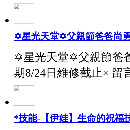
✡星光天堂✡父親節爸爸尚
✡星光天堂✡父親節爸爸
期8/24日維修截止× 留
*技能-【伊娃】生命的祝福