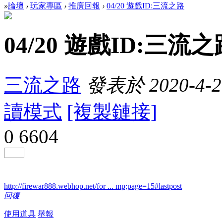
»
論壇
›
玩家專區
›
推廣回報
›
04/20 遊戲ID:三流之路
04/20 遊戲ID:三流之
三流之路
發表於 2020-4-20
讀模式
[複製鏈接]
0
6604
http://firewar888.webhop.net/for ... mp;page=15#lastpost
回復
使用道具
舉報