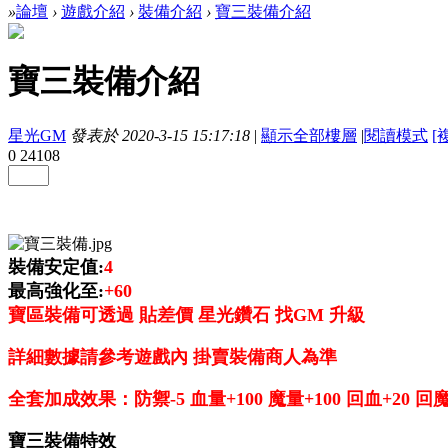
»
論壇
›
遊戲介紹
›
裝備介紹
›
寶三裝備介紹
寶三裝備介紹
星光GM
發表於 2020-3-15 15:17:18
|
顯示全部樓層
|
閱讀模式
[
0
24108
裝備安定值:
4
最高強化至:
+60
寶區裝備可透過 貼差價 星光鑽石 找GM 升級
詳細數據請參考遊戲內 掛賣裝備商人為準
全套加成效果：防禦-5 血量+100 魔量+100 回血+20 回魔+
寶三裝備特效