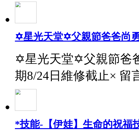
✡星光天堂✡父親節爸爸尚
✡星光天堂✡父親節爸爸
期8/24日維修截止× 留
*技能-【伊娃】生命的祝福