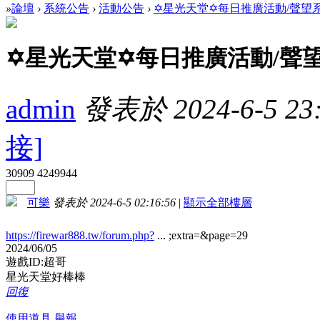
»
論壇
›
系統公告
›
活動公告
›
✡星光天堂✡每日推廣活動/聲望系統
✡星光天堂✡每日推廣活動/聲
admin
發表於 2024-6-5 23:
接]
30909
4249944
可樂
發表於 2024-6-5 02:16:56
|
顯示全部樓層
https://firewar888.tw/forum.php?
... ;extra=&page=29
2024/06/05
遊戲ID:超哥
星光天堂好棒棒
回復
使用道具
舉報