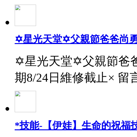
✡星光天堂✡父親節爸爸尚
✡星光天堂✡父親節爸爸
期8/24日維修截止× 留
*技能-【伊娃】生命的祝福