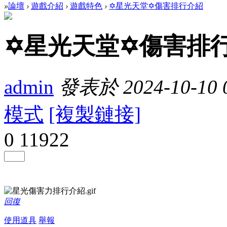
»
論壇
›
遊戲介紹
›
遊戲特色
›
✡星光天堂✡傷害排行介紹
✡星光天堂✡傷害排
admin
發表於 2024-10-10 0
模式
[複製鏈接]
0
11922
回復
使用道具
舉報