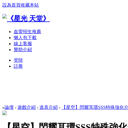
設為首頁
收藏本站
血盟招生推薦
懶人包下載
線上客服
贊助介紹
登陸
註冊
»
論壇
›
遊戲介紹
›
道具介紹
›
【星空】閃耀耳環SSS特殊強化
【星空】閃耀耳環SSS特殊強