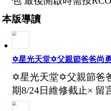
包 最後開啟時需按RCO
本版導讀
✡星光天堂✡父親節爸爸尚
✡星光天堂✡父親節爸爸
期8/24日維修截止× 留