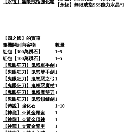
【永恆】無限戒指強化箱
【永恆】無限戒指SSS能力水晶*1
【四之國】的寶箱
隨機開到內容物
數量
紅包【300萬鑽石】
1~5
紅包【100萬鑽石】
1~5
【鬼眼狂刀】鬼怒單手劍
1
【鬼眼狂刀】鬼怒雙手劍
1
【鬼眼狂刀】鬼怒惡之弓
1
【鬼眼狂刀】鬼怒惡魔杖
1
【鬼眼狂刀】鬼怒魔雙刀
1
【鬼眼狂刀】鬼怒鎖鏈劍
1
【傳說】強化石
1~10
【神龍】☆黃金頭盔
1
【神龍】☆黃金項鍊
1
【神龍】☆黃金臂甲
1