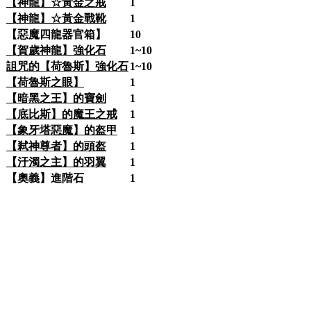
【神龍】☆黃金之戒
1
【神龍】☆黃金戰靴
1
【惡魔四龍器官箱】
10
【賀歲神龍】強化石
1~10
詛咒的【荷魯斯】強化石
1~10
【荷魯斯之眼】
1
【暗黑之王】的寶劍
1
【底比斯】的魔王之戒
1
【象牙塔惡魔】的盔甲
1
【弒神尊者】的頭盔
1
【汙濁之主】的羽翼
1
【奧義】進階石
1