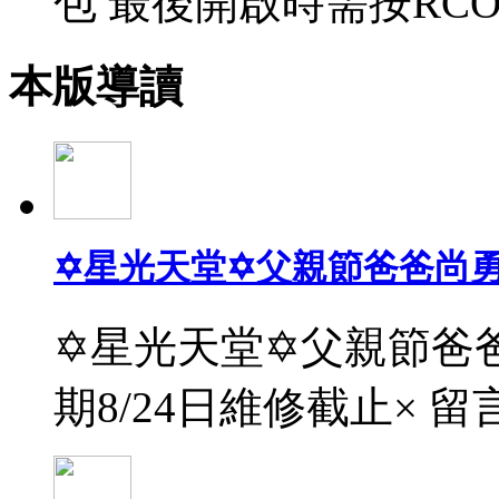
包 最後開啟時需按RCO
本版導讀
✡星光天堂✡父親節爸爸尚
✡星光天堂✡父親節爸爸
期8/24日維修截止× 留