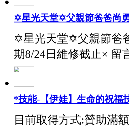
✡星光天堂✡父親節爸爸尚
✡星光天堂✡父親節爸爸
期8/24日維修截止× 留
*技能-【伊娃】生命的祝福
目前取得方式:贊助滿額