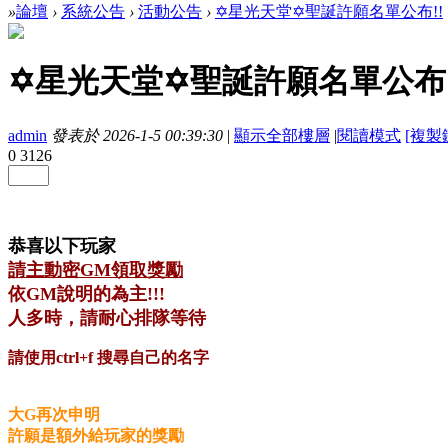
»
論壇
›
系統公告
›
活動公告
›
✡星光天堂✡聖誕許願名單公布!!
✡星光天堂✡聖誕許願名單公布!
admin
發表於 2026-1-5 00:39:30
|
顯示全部樓層
|
閱讀模式
[複製
0
3126
恭喜以下玩家
請主動密GM領取獎勵
依
GM說明的為主!!!
人多時，請耐心排隊等待
請使用ctrl+f 搜尋自己的名字
大G再次申明
許願是額外給玩家的獎勵