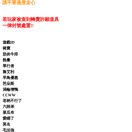
請不要過度走心
若玩家被查到轉賣許願道具
一律封號處置!!
遊戲ID
豬寶
肋炎牛排
熱量
單行者
魯艾利
早鳥優惠
芭朵斯
渦輪增鴨
CCWW
老衲不行了
六師弟
菜瓜布
愛睏了
莫名
毛法強