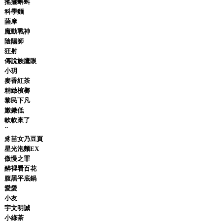
搖擺蝌蚪
科學麵
薩摩
魔動戰神
陰陽師
狂射
傳說族鷹眼
小玥
麥香紅茶
精緻檳榔
黎民下凡
嫩嫩低
軟軟來了
ˊˋ
豸苗女乃豆頁
星光泡麵EX
傲慢之罪
醉裡看百花
腹黑平底鍋
愛愛
小友
宇文明誠
小綠茶