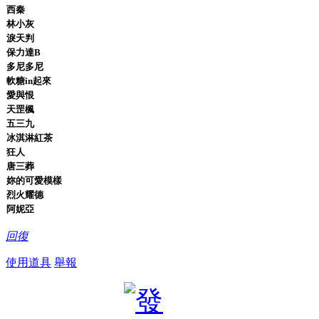
西秦
林小灰
淚天判
保力達B
多尼多尼
軟糖in起來
愛與恨
天罡楓
五三九
冰淇淋紅茶
狂人
唐三葬
妳的可愛模樣
烈火耀德
阿妮亞
回復
使用道具
舉報