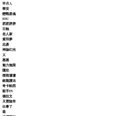
羋月ㄦ
華安
戀戰星魂
IOU
肥肥胖胖
日蝕
老人家
紫羽夢
志彥
神諭幻光
乂
惠惠
魅力無限
隱欣
煙雨濛濛
銀龍護法
奇卡帕西
殺手IN
德拉文
天霓陰帝
出事了
葵