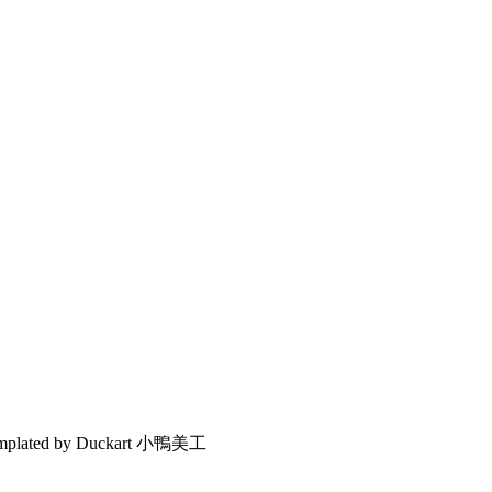
emplated by Duckart 小鴨美工