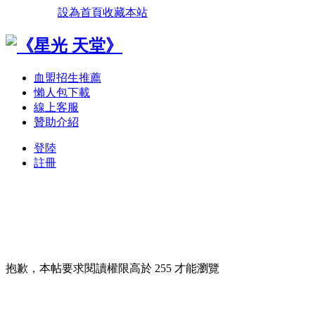
設為首頁
收藏本站
血盟招生推薦
懶人包下載
線上客服
贊助介紹
登陸
註冊
抱歉，本帖要求閱讀權限高於 255 才能瀏覽