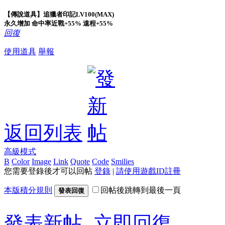
【傳說道具】追獵者印記LV100(MAX)
永久增加 命中率近戰+55% 遠程+55%
回復
使用道具
舉報
返回列表
高級模式
B
Color
Image
Link
Quote
Code
Smilies
您需要登錄後才可以回帖
登錄
|
請使用遊戲ID註冊
本版積分規則
回帖後跳轉到最後一頁
發表回復
發表新帖
立即回復