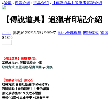
»
論壇
›
遊戲介紹
›
道具介紹
›
【傳說道具】追獵者印記介紹
【傳說道具】追獵者印記介紹
admin
發表於 2026-3-30 16:06:47
|
顯示全部樓層
|
閱讀模式
[複
0
1856
【傳說道具】追獵者印記
基礎增加5% 近戰遠程命中率
取得方式:
血盟活動-惡魔軍團npc兌換
【追獵者印記】強化石
取得方式:春節活動(副本怪物掉落)
通關獎勵【春節活動】川普的謝禮
強化成功機率5%失敗不退階
每強化2階+1近命中率 +1遠命中率