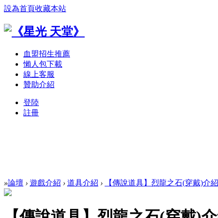
設為首頁
收藏本站
血盟招生推薦
懶人包下載
線上客服
贊助介紹
登陸
註冊
»
論壇
›
遊戲介紹
›
道具介紹
›
【傳說道具】烈龍之石(穿戴)介
【傳說道具】烈龍之石(穿戴)