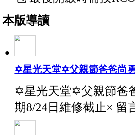
本版導讀
✡星光天堂✡父親節爸爸尚
✡星光天堂✡父親節爸爸
期8/24日維修截止× 留