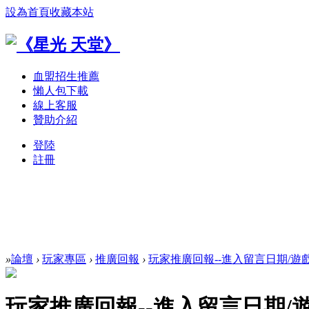
設為首頁
收藏本站
血盟招生推薦
懶人包下載
線上客服
贊助介紹
登陸
註冊
»
論壇
›
玩家專區
›
推廣回報
›
玩家推廣回報--進入留言日期/遊
玩家推廣回報--進入留言日期/