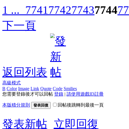
1 ...
7741
7742
7743
7744
77
下一頁
返回列表
高級模式
B
Color
Image
Link
Quote
Code
Smilies
您需要登錄後才可以回帖
登錄
|
請使用遊戲ID註冊
本版積分規則
回帖後跳轉到最後一頁
發表回復
發表新帖
立即回復