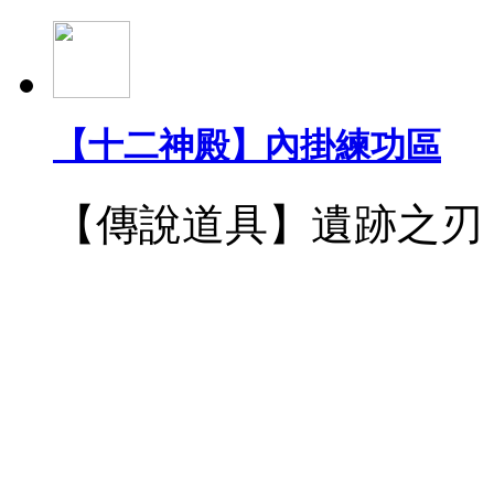
【十二神殿】內掛練功區
【傳說道具】遺跡之刃