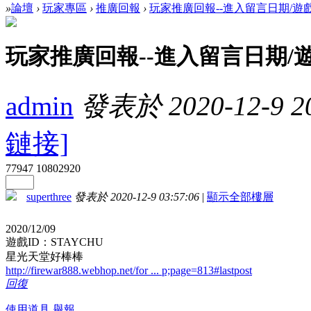
»
論壇
›
玩家專區
›
推廣回報
›
玩家推廣回報--進入留言日期/遊
玩家推廣回報--進入留言日期/
admin
發表於 2020-12-9 20
鏈接]
77947
10802920
superthree
發表於 2020-12-9 03:57:06
|
顯示全部樓層
2020/12/09
遊戲ID：STAYCHU
星光天堂好棒棒
http://firewar888.webhop.net/for ... p;page=813#lastpost
回復
使用道具
舉報