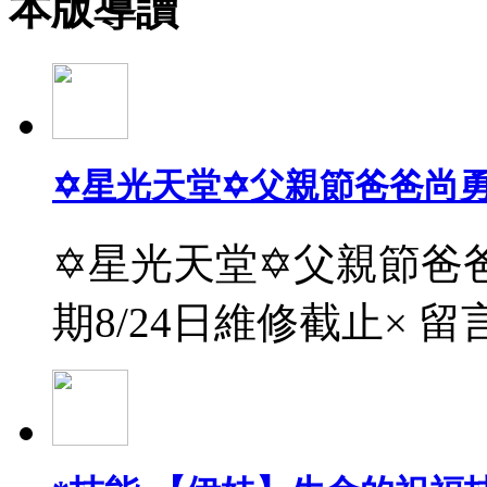
本版導讀
✡星光天堂✡父親節爸爸尚
✡星光天堂✡父親節爸爸
期8/24日維修截止× 留