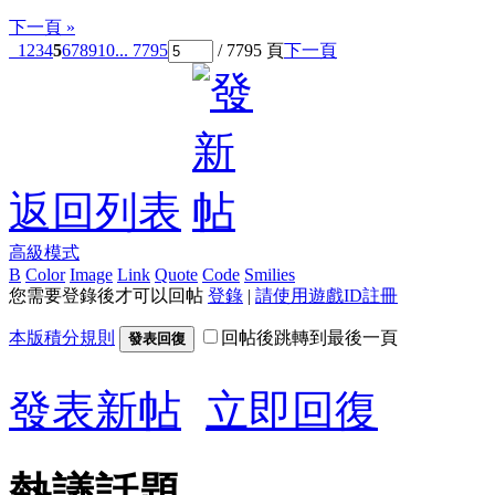
下一頁 »
1
2
3
4
5
6
7
8
9
10
... 7795
/ 7795 頁
下一頁
返回列表
高級模式
B
Color
Image
Link
Quote
Code
Smilies
您需要登錄後才可以回帖
登錄
|
請使用遊戲ID註冊
本版積分規則
回帖後跳轉到最後一頁
發表回復
發表新帖
立即回復
熱議話題