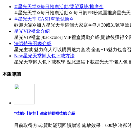
✡星光天堂✡每日推廣活動/聲望系統/推廣金
✡星光天堂✡每日推廣活動✡ 每日於FB粉絲團推廣星光
✡星光天堂 CASH單筆兌換✡
歡迎大家✡加入星光天堂這個大家庭✡每月30或31號單
星光VIP禮盒介紹
星光VIP禮盒[/backcolor] VIP禮盒獎勵介紹(開啟後獲得全部物
法師特殊召喚介紹
星光主城 魅力商人可以購買魅力套裝 全套+15魅力包含
New星光天堂懶人包下載方法
星光天堂懶人包下載教學 點此連結下載星光天堂懶人包 最
本版導讀
*技能-【伊娃】生命的祝福技能 介紹
目前取得方式:贊助滿額回饋贈送 施放效果：600秒 冷卻時