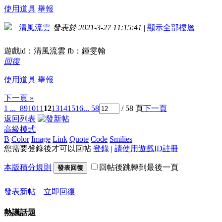
使用道具
舉報
清風流雲
發表於 2021-3-27 11:15:41
|
顯示全部樓層
遊戲id：清風流雲 fb：鍾雯翰
回復
使用道具
舉報
下一頁 »
1 ...
8
9
10
11
12
13
14
15
16
... 58
/ 58 頁
下一頁
返回列表
高級模式
B
Color
Image
Link
Quote
Code
Smilies
您需要登錄後才可以回帖
登錄
|
請使用遊戲ID註冊
本版積分規則
回帖後跳轉到最後一頁
發表回復
發表新帖
立即回復
熱議話題