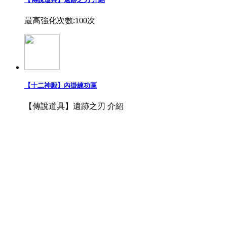
最高強化次數:100次
【十二神殿】內掛練功區
【傳說道具】遺跡之刃 介紹