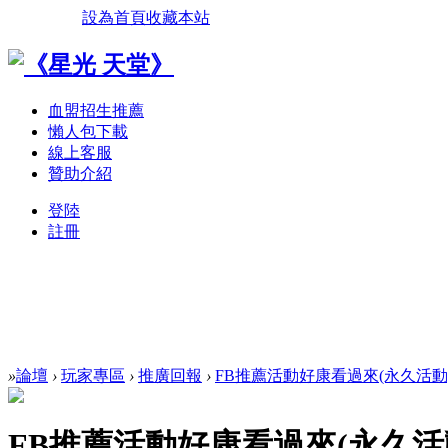
設為首頁
收藏本站
血盟招生推薦
懶人包下載
線上客服
贊助介紹
登陸
註冊
»
論壇
›
玩家專區
›
推廣回報
›
FB推薦活動好康看過來(永久活動
FB推薦活動好康看過來(永久活