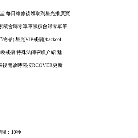
天堂 每日維修後領取到星光推廣寶
筆累積會歸零單筆累積會歸零單筆
品) 星光VIP戒指[/backcol
召喚戒指 特殊法師召喚介紹 魅
後開啟時需按RCOVER更新
間：10秒