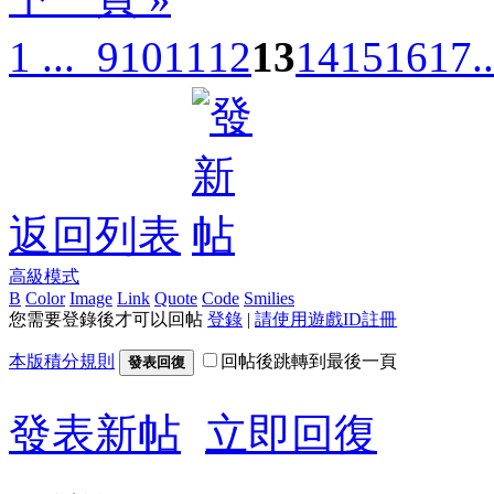
1 ...
9
10
11
12
13
14
15
16
17
.
返回列表
高級模式
B
Color
Image
Link
Quote
Code
Smilies
您需要登錄後才可以回帖
登錄
|
請使用遊戲ID註冊
本版積分規則
回帖後跳轉到最後一頁
發表回復
發表新帖
立即回復