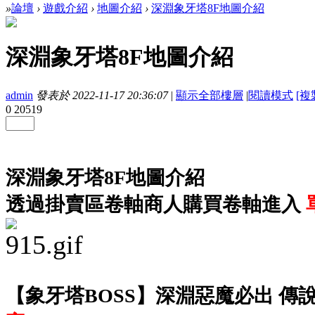
»
論壇
›
遊戲介紹
›
地圖介紹
›
深淵象牙塔8F地圖介紹
深淵象牙塔8F地圖介紹
admin
發表於 2022-11-17 20:36:07
|
顯示全部樓層
|
閱讀模式
[複
0
20519
深淵象牙塔8F地圖介紹
透過掛賣區卷軸商人購買卷軸進入
【象牙塔BOSS】深淵惡魔必出 傳