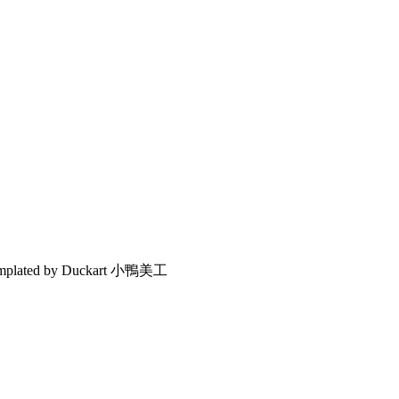
emplated by Duckart 小鴨美工