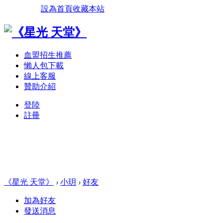
設為首頁
收藏本站
血盟招生推薦
懶人包下載
線上客服
贊助介紹
登陸
註冊
《星光 天堂》
›
小玥
›
好友
加為好友
發送消息