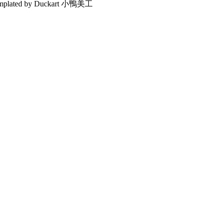
emplated by Duckart 小鴨美工