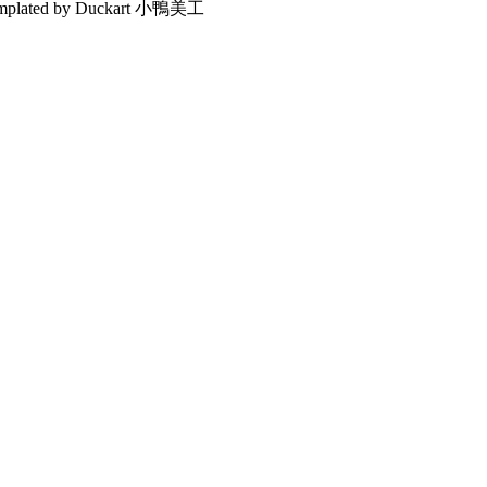
emplated by Duckart 小鴨美工