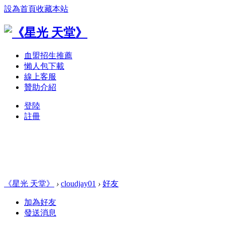
設為首頁
收藏本站
血盟招生推薦
懶人包下載
線上客服
贊助介紹
登陸
註冊
《星光 天堂》
›
cloudjay01
›
好友
加為好友
發送消息