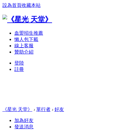
設為首頁
收藏本站
血盟招生推薦
懶人包下載
線上客服
贊助介紹
登陸
註冊
《星光 天堂》
›
單行者
›
好友
加為好友
發送消息